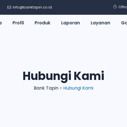
Offi
info@banktapin.co.id
a
Profil
Produk
Laporan
Layanan
Ga
Hubungi Kami
Bank Tapin
>
Hubungi Kami