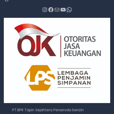
Instagram
Facebook
Mail
YouTube
WhatsApp
PT.BPR Tapin Sejahtera Perseroda berizin