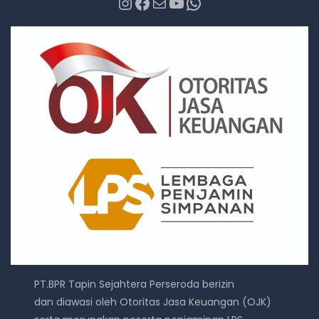
Instagram
Facebook
Mail
YouTube
WhatsApp
PT.BPR Tapin Sejahtera Perseroda berizin
dan diawasi oleh Otoritas Jasa Keuangan (OJK)