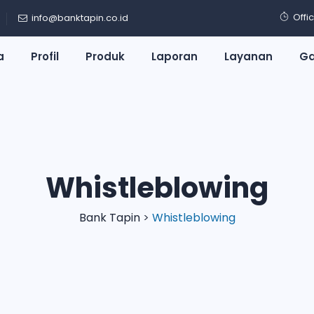
Offi
info@banktapin.co.id
a
Profil
Produk
Laporan
Layanan
Ga
Whistleblowing
Bank Tapin
>
Whistleblowing