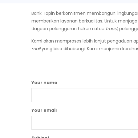
Bank Tapin berkomitmen membangun lingkungan bi
memberikan layanan berkualitas. Untuk menjag
dugaan pelanggaran hukum atau
fraud
, pelangg
Kami akan memproses lebih lanjut pengaduan apa
mail
yang bisa dihubungi. Kami menjamin kerahasi
Your name
Your email