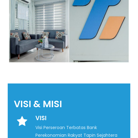
VISI & MISI
VISI
Visi Perseroan Terbatas Bank
Perekonomian Rakyat Tapin Sejahtera