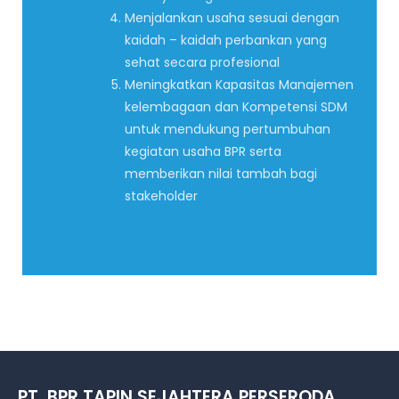
Menjalankan usaha sesuai dengan
kaidah – kaidah perbankan yang
sehat secara profesional
Meningkatkan Kapasitas Manajemen
kelembagaan dan Kompetensi SDM
untuk mendukung pertumbuhan
kegiatan usaha BPR serta
memberikan nilai tambah bagi
stakeholder
PT. BPR TAPIN SEJAHTERA PERSERODA