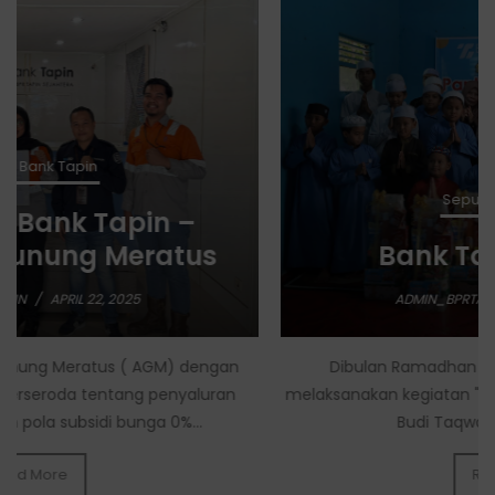
Seputar Bank Tapin
Bank Tapin Berbagi
ADMIN_BPRTAPIN
/
MARCH 18, 2025
Dibulan Ramadhan Tahun ini 1446H, Bank Tapin
melaksanakan kegiatan "Berbagi Bersama" di Panti Asuhan
Budi Taqwa Kupang Kab.Tapin
Read More