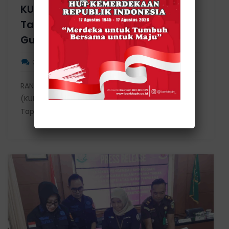
KURDA Tanpa Bunga ke 38 UMKM
Tapin Kerja Sama PT.Antang
Gunung Meratus
0 Comments
admin_bprtapin
RANTAU – Program Kredit Usaha Rakyat Daerah
(KURDA) Tapin Beriman tanpa bunga milik Bupati
Tapin...