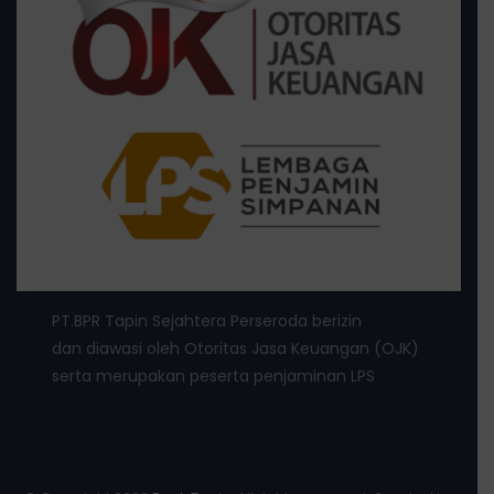
PT.BPR Tapin Sejahtera Perseroda berizin
dan diawasi oleh Otoritas Jasa Keuangan (OJK)
serta merupakan peserta penjaminan LPS