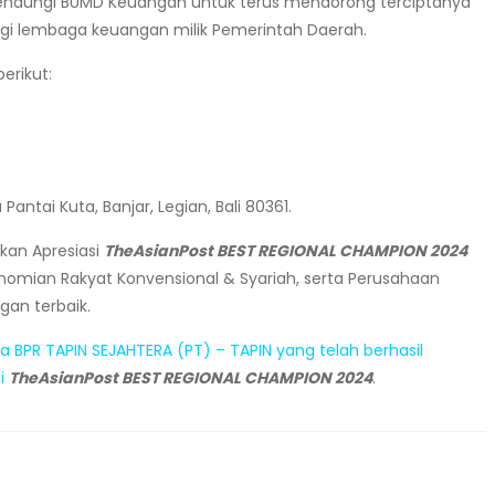
menaungi BUMD Keuangan untuk terus mendorong terciptanya
bagi lembaga keuangan milik Pemerintah Daerah.
erikut:
 Pantai Kuta, Banjar, Legian, Bali 80361.
kan Apresiasi
TheAsianPost BEST REGIONAL CHAMPION 2024
mian Rakyat Konvensional & Syariah, serta Perusahaan
gan terbaik.
 BPR TAPIN SEJAHTERA (PT) – TAPIN yang telah berhasil
si
TheAsianPost BEST REGIONAL CHAMPION 2024
.