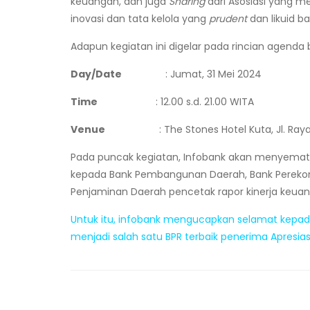
keuangan, dan juga
Sharing
dari Asosiasi yang 
inovasi dan tata kelola yang
prudent
dan likuid 
Adapun kegiatan ini digelar pada rincian agenda b
Day/Date
: Jumat, 31 Mei 2024
Time
: 12.00 s.d. 21.00 WITA
Venue
: The Stones Hotel Kuta, Jl. Raya
Pada puncak kegiatan, Infobank akan menyemat
kepada Bank Pembangunan Daerah, Bank Perekono
Penjaminan Daerah pencetak rapor kinerja keuan
Untuk itu, infobank mengucapkan selamat kepada
menjadi salah satu BPR terbaik penerima Apresia