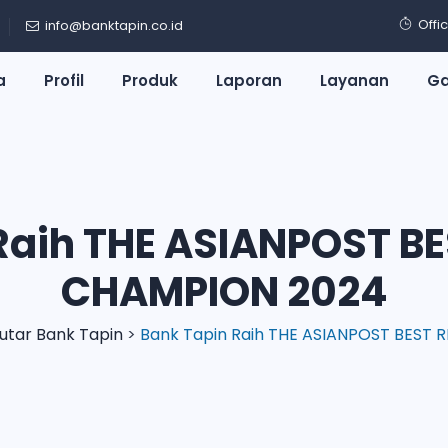
Offi
info@banktapin.co.id
a
Profil
Produk
Laporan
Layanan
Ga
Raih THE ASIANPOST B
CHAMPION 2024
utar Bank Tapin
>
Bank Tapin Raih THE ASIANPOST BEST