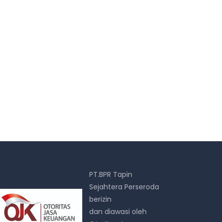
PT.BPR Tapin
Sejahtera Perseroda
berizin
dan diawasi oleh