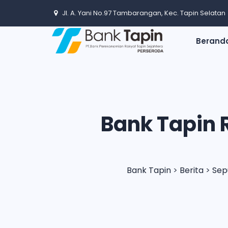
Jl. A. Yani No.97 Tambarangan, Kec. Tapin Selatan
Berand
Bank Tapin 
Bank Tapin
>
Berita
>
Sep