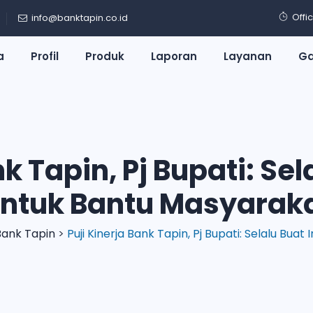
Offi
info@banktapin.co.id
a
Profil
Produk
Laporan
Layanan
Ga
nk Tapin, Pj Bupati: Sel
ntuk Bantu Masyarak
Bank Tapin
>
Puji Kinerja Bank Tapin, Pj Bupati: Selalu Bua