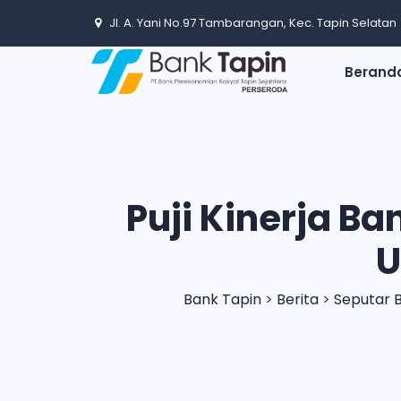
Jl. A. Yani No.97 Tambarangan, Kec. Tapin Selatan
Berand
Puji Kinerja Ba
U
Bank Tapin
>
Berita
>
Seputar 