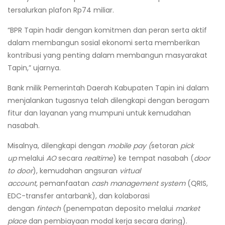
tersalurkan plafon Rp74 miliar.
“BPR Tapin hadir dengan komitmen dan peran serta aktif
dalam membangun sosial ekonomi serta memberikan
kontribusi yang penting dalam membangun masyarakat
Tapin,” ujarnya.
Bank milik Pemerintah Daerah Kabupaten Tapin ini dalam
menjalankan tugasnya telah dilengkapi dengan beragam
fitur dan layanan yang mumpuni untuk kemudahan
nasabah.
Misalnya, dilengkapi dengan
mobile pay (
setoran
pick
up
melalui
AO
secara
realtime
) ke tempat nasabah (
door
to door
), kemudahan angsuran
virtual
account,
pemanfaatan
cash management system
(QRIS,
EDC-transfer antarbank), dan kolaborasi
dengan
fintech
(penempatan deposito melalui
market
place
dan pembiayaan modal kerja secara daring).