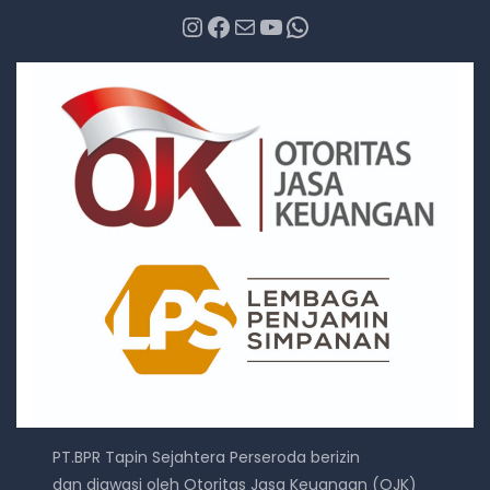
Instagram
Facebook
Mail
YouTube
WhatsApp
PT.BPR Tapin Sejahtera Perseroda berizin
dan diawasi oleh Otoritas Jasa Keuangan (OJK)