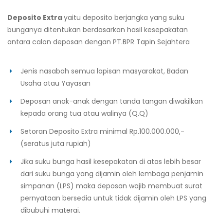
Deposito Extra
yaitu deposito berjangka yang suku
bunganya ditentukan berdasarkan hasil kesepakatan
antara calon deposan dengan PT.BPR Tapin Sejahtera
Jenis nasabah semua lapisan masyarakat, Badan
Usaha atau Yayasan
Deposan anak-anak dengan tanda tangan diwakilkan
kepada orang tua atau walinya (Q.Q)
Setoran Deposito Extra minimal Rp.100.000.000,-
(seratus juta rupiah)
Jika suku bunga hasil kesepakatan di atas lebih besar
dari suku bunga yang dijamin oleh lembaga penjamin
simpanan (LPS) maka deposan wajib membuat surat
pernyataan bersedia untuk tidak dijamin oleh LPS yang
dibubuhi materai.