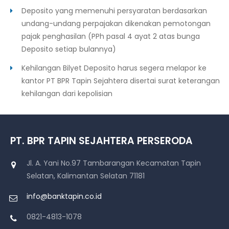
Deposito yang memenuhi persyaratan berdasarkan
undang-undang perpajakan dikenakan pemotongan
pajak penghasilan (PPh pasal 4 ayat 2 atas bunga
Deposito setiap bulannya)
Kehilangan Bilyet Deposito harus segera melapor ke
kantor PT BPR Tapin Sejahtera disertai surat keterangan
kehilangan dari kepolisian
PT. BPR TAPIN SEJAHTERA PERSERODA
Jl. A. Yani No.97 Tambarangan Kecamatan Tapin
Selatan, Kalimantan Selatan 71181
info@banktapin.co.id
0821-4813-1078