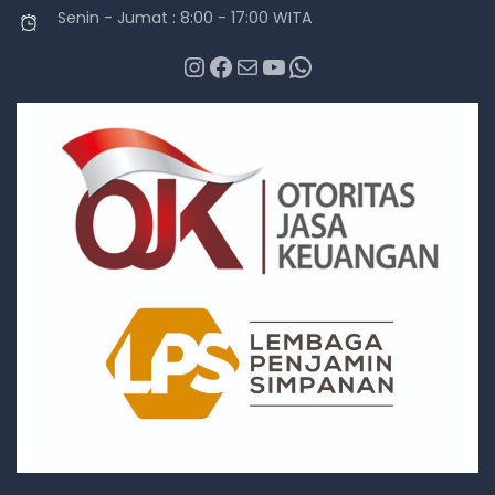
Senin - Jumat : 8:00 - 17:00 WITA
Instagram
Facebook
Mail
YouTube
WhatsApp