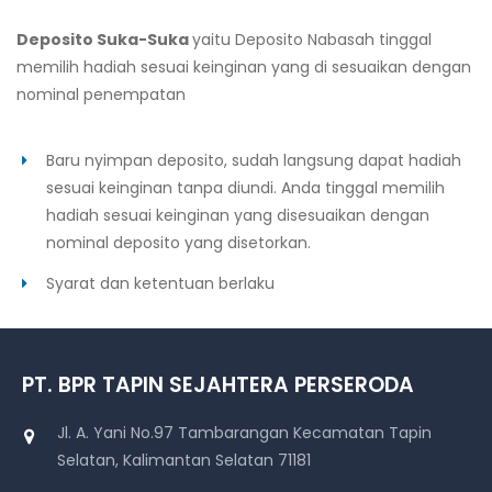
Deposito Suka-Suka
yaitu Deposito Nabasah tinggal
memilih hadiah sesuai keinginan yang di sesuaikan dengan
nominal penempatan
Baru nyimpan deposito, sudah langsung dapat hadiah
sesuai keinginan tanpa diundi. Anda tinggal memilih
hadiah sesuai keinginan yang disesuaikan dengan
nominal deposito yang disetorkan.
Syarat dan ketentuan berlaku
PT. BPR TAPIN SEJAHTERA PERSERODA
Jl. A. Yani No.97 Tambarangan Kecamatan Tapin
Selatan, Kalimantan Selatan 71181